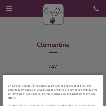
Open con
Page d'accueil de Clinique vété
Clémentine
ASV
By clicking “Accept All” you agree to the storing and use of cookies and
tracking technologies on your device to enhance site navigation, improve the
performance of our website, analyse website use, and assist our marketing
efforts.
Select “Cookie Settings” for more information about the use of cookies and