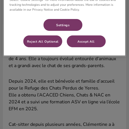
tracking technologies and to adjust your preferences. More information is
available in our Privacy Notice and Cookie Policy.
Settings
Clémentine
ASV, référente cat friendly
Reject All Optional
Accept All
Passionnée d’animaux depuis son enfance,
Clémentine pratique le sport équestre depuis l’âge
de 4 ans. Elle a toujours évolué entourée d’animaux
et a grandi avec le chat de ses grands-parents.
Depuis 2024, elle est bénévole et famille d’accueil
pour le Refuge des Chats Perdus de Yerres.
Elle a obtenu l’ACACED Chiens, Chats & NAC en
2024 et a suivi une formation ASV en ligne via l’école
EFM en 2025.
Cat-sitter depuis plusieurs années, Clémentine a à