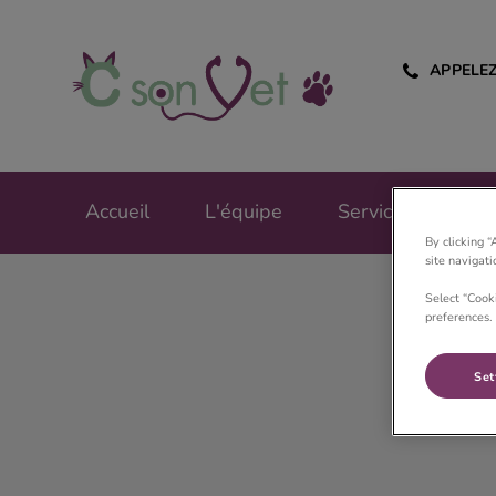
APPELE
Page d'accueil de C
Accueil
L'équipe
Services
Bo
By clicking “
site navigat
Select “Cook
preferences. 
Set