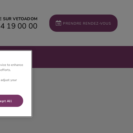
ÉE SUR VETOADOM
4 19 00 00
PRENDRE RENDEZ-VOUS
evice to enhance
efforts.
 adjust your
ept All