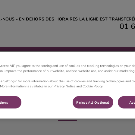
Z-NOUS - EN DEHORS DES HORAIRES LA LIGNE EST TRANSFÉR
01 6
linique vétérinaire C son Vet
utique en ligne
Contact & horaires
Accept All” you agree to the storing and use of cookies and tracking technologies on your d
ion, improve the performance of our website, analyse website use, and assist our marketing 
ie Settings” for more information about the use of cookies and tracking technologies and to
More information is available in our Privacy Notice and Cookie Policy.
Lucie
tings
Reject All Optional
Acc