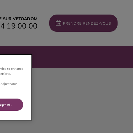
ÉE SUR VETOADOM
4 19 00 00
PRENDRE RENDEZ-VOUS
evice to enhance
efforts.
 adjust your
ept All