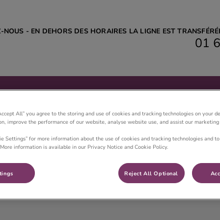
Z-NOUS - EN DEHORS DES HORAIRES LA LIGNE EST TRANSFÉR
01 6
linique vétérinaire C son Vet
utique en ligne
Contact & horaires
Accept All” you agree to the storing and use of cookies and tracking technologies on your d
ion, improve the performance of our website, analyse website use, and assist our marketing 
ie Settings” for more information about the use of cookies and tracking technologies and to
More information is available in our Privacy Notice and Cookie Policy.
Dr Chevassu Audrey
tings
Reject All Optional
Acc